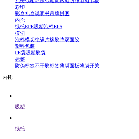
瓦楞纸箱
环保纸箱
周转箱
防静电箱
卡板
彩印
彩盒
礼盒
说明书
吊牌
拼图
内托
纸托
EPE
吸塑
泡棉
EPS
模切
泡棉模切
绝缘片
橡胶垫
双面胶
塑料包装
PE袋
吸塑
胶袋
标签
防伪标签
不干胶标签
薄膜面板
薄膜开关
内托
吸塑
纸托